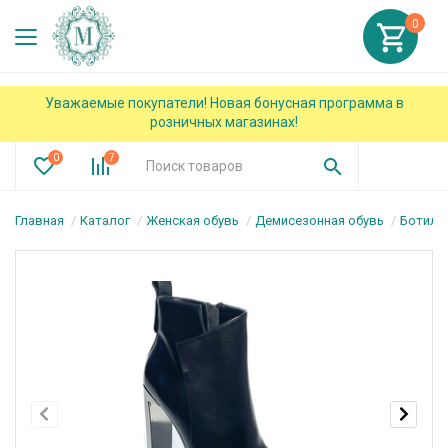
0
Уважаемые покупатели! Новая бонусная программа в
розничных магазинах!
0
7
Главная
Каталог
Женская обувь
Демисезонная обувь
Ботиль