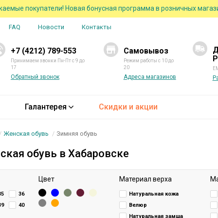
аемые покупатели! Новая бонусная программа в розничных магаз
FAQ
Новости
Контакты
Д
+7 (4212) 789-553
Самовывоз
Р
Принимаем звонки Пн-Пт с 9 до
Режим работы с 10 до
17
20
EM
Обратный звонок
Адреса магазинов
Р
Галантерея
Скидки и акции
Женская обувь
Зимняя обувь
ская обувь в Хабаровске
Цвет
Материал верха
Ма
35
36
Натуральная кожа
39
40
Велюр
Натуральная замша