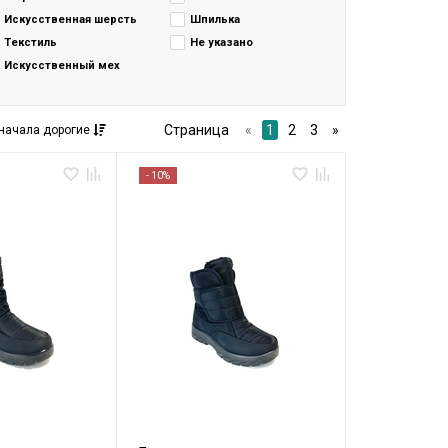
Искусственная шерсть
Шпилька
Текстиль
Не указано
Искусственный мех
Страница
«
1
2
3
»
начала дорогие
- 10%