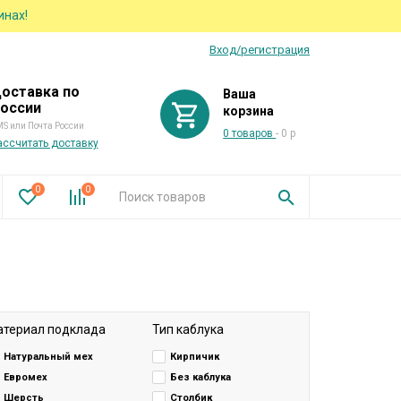
инах!
Вход/регистрация
оставка по
Ваша
оссии
корзина
S или Почта России
0 товаров
- 0 р
ассчитать доставку
0
0
териал подклада
Тип каблука
Натуральный мех
Кирпичик
Евромех
Без каблука
Шерсть
Столбик