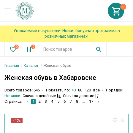
0
Уважаемые покупатели! Новая бонусная программа в
розничных магазинах!
0
0
Главная
Каталог
Женская обувь
Женская обувь в Хабаровске
Всего товаров: 646
•
Показать по:
40
80
120
все
•
Порядок:
Новинки
Сначала дешёвые
Сначала дорогие
«
1
2
3
4
5
6
7
8
...
17
»
Страница
- 10%