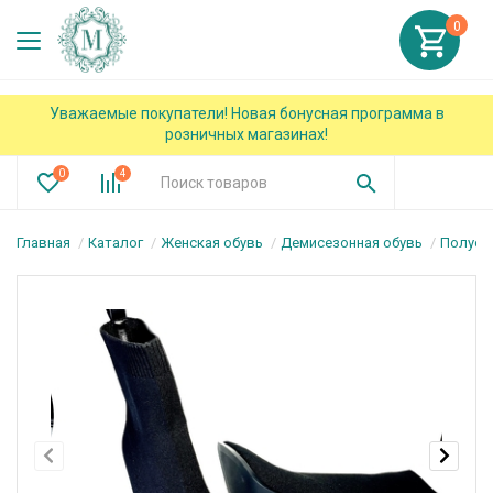
0
Уважаемые покупатели! Новая бонусная программа в
розничных магазинах!
0
4
Главная
Каталог
Женская обувь
Демисезонная обувь
Полуса