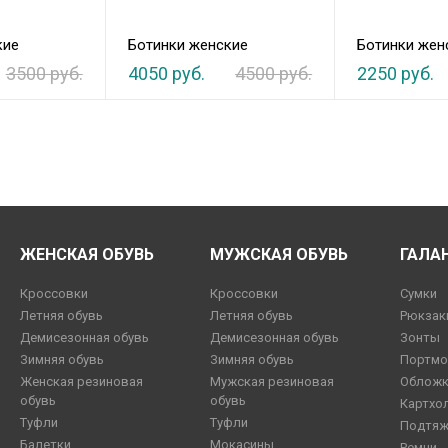
кие
Ботинки женские
Ботинки жен
3500 руб.
4050 руб.
4500 руб.
2250 руб.
ЖЕНСКАЯ ОБУВЬ
МУЖСКАЯ ОБУВЬ
ГАЛА
Кроссовки
Кроссовки
Сумки
Летняя обувь
Летняя обувь
Рюкзак
Демисезонная обувь
Демисезонная обувь
Зонты
Зимняя обувь
Зимняя обувь
Портмо
Женская резиновая
Мужская резиновая
Обложк
обувь
обувь
Картхо
Туфли
Туфли
Подтяж
Балетки
Мокасины
Ремни