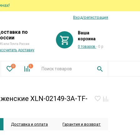
инах!
Вход/регистрация
оставка по
Ваша
оссии
корзина
S или Почта России
0 товаров
- 0 р
ассчитать доставку
0
5
 женские XLN-02149-3A-TF-
Доставка и оплата
Гарантия и возврат