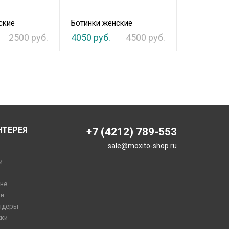
ские
Ботинки женские
Ботинки же
2500 руб.
4050 руб.
4500 руб.
2178 руб.
НТЕРЕЯ
+7 (4212) 789-553
sale@moxito-shop.ru
и
не
и
лдеры
ки