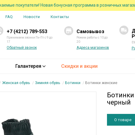
аемые покупатели! Новая бонусная программа в розничных магаз
FAQ
Новости
Контакты
Д
+7 (4212) 789-553
Самовывоз
Р
Принимаем звонки Пн-Пт с 9 до
Режим работы с 10 до
17
20
EM
Обратный звонок
Адреса магазинов
Р
Галантерея
Скидки и акции
Женская обувь
Зимняя обувь
Ботинки
Ботинки женские
Ботинки
черный
О товаре