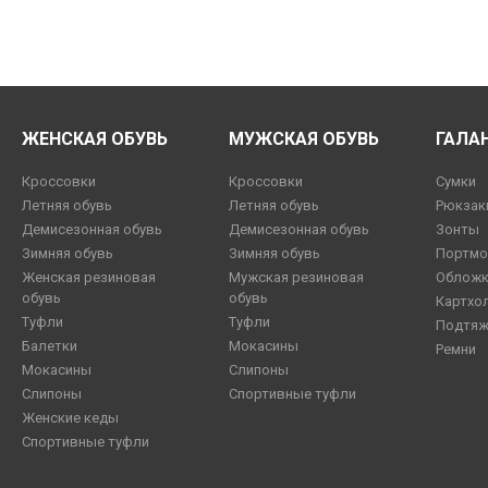
ЖЕНСКАЯ ОБУВЬ
МУЖСКАЯ ОБУВЬ
ГАЛА
Кроссовки
Кроссовки
Сумки
Летняя обувь
Летняя обувь
Рюкзак
Демисезонная обувь
Демисезонная обувь
Зонты
Зимняя обувь
Зимняя обувь
Портмо
Женская резиновая
Мужская резиновая
Обложк
обувь
обувь
Картхо
Туфли
Туфли
Подтяж
Балетки
Мокасины
Ремни
Мокасины
Слипоны
Слипоны
Спортивные туфли
Женские кеды
Спортивные туфли