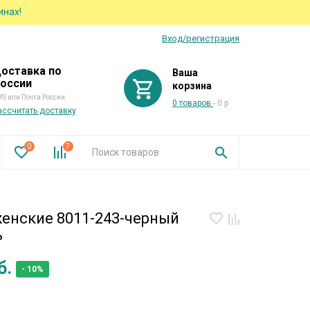
инах!
Вход/регистрация
оставка по
Ваша
оссии
корзина
S или Почта России
0 товаров
- 0 р
ассчитать доставку
0
7
женские 8011-243-черный
ь
б.
- 10%