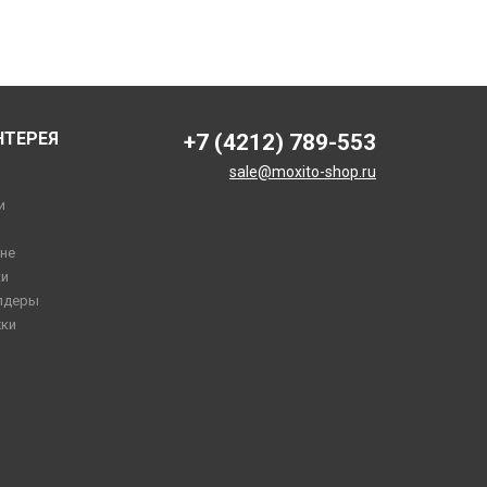
НТЕРЕЯ
+7 (4212) 789-553
sale@moxito-shop.ru
и
не
и
лдеры
ки