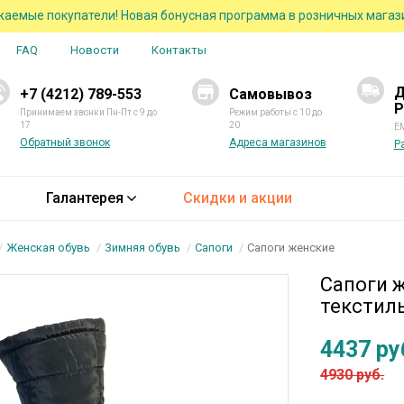
аемые покупатели! Новая бонусная программа в розничных магаз
FAQ
Новости
Контакты
Д
+7 (4212) 789-553
Самовывоз
Р
Принимаем звонки Пн-Пт с 9 до
Режим работы с 10 до
17
20
EM
Обратный звонок
Адреса магазинов
Р
Галантерея
Скидки и акции
Женская обувь
Зимняя обувь
Сапоги
Сапоги женские
Сапоги 
текстил
4437 ру
4930 руб.