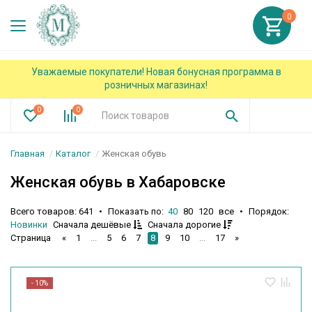
0
Уважаемые покупатели! Новая бонусная программа в
розничных магазинах!
0
0
Главная
Каталог
Женская обувь
Женская обувь в Хабаровске
Всего товаров: 641
•
Показать по:
40
80
120
все
•
Порядок:
Новинки
Сначала дешёвые
Сначала дорогие
«
1
...
5
6
7
8
9
10
...
17
»
Страница
- 10%