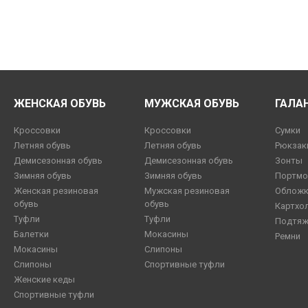
ЖЕНСКАЯ ОБУВЬ
МУЖСКАЯ ОБУВЬ
ГАЛА
Кроссовки
Кроссовки
Сумки
Летняя обувь
Летняя обувь
Рюкзак
Демисезонная обувь
Демисезонная обувь
Зонты
Зимняя обувь
Зимняя обувь
Портмо
Женская резиновая
Мужская резиновая
Обложк
обувь
обувь
Картхо
Туфли
Туфли
Подтяж
Балетки
Мокасины
Ремни
Мокасины
Слипоны
Слипоны
Спортивные туфли
Женские кеды
Спортивные туфли