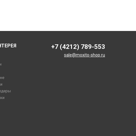
НТЕРЕЯ
+7 (4212) 789-553
sale@moxito-shop.ru
и
не
и
лдеры
ки