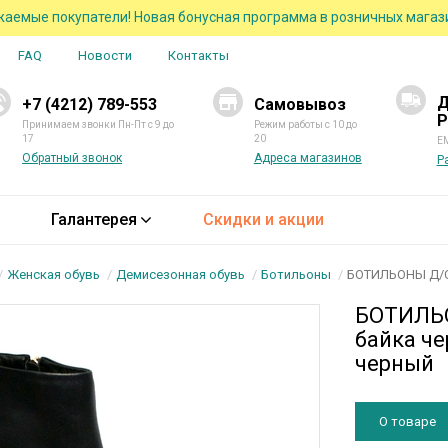
аемые покупатели! Новая бонусная программа в розничных магаз
FAQ
Новости
Контакты
Д
+7 (4212) 789-553
Самовывоз
Р
Принимаем звонки Пн-Пт с 9 до
Режим работы с 10 до
17
20
EM
Обратный звонок
Адреса магазинов
Р
Галантерея
Скидки и акции
Женская обувь
Демисезонная обувь
Ботильоны
БОТИЛЬОНЫ Д/С 
БОТИЛЬО
байка че
черный
О товаре