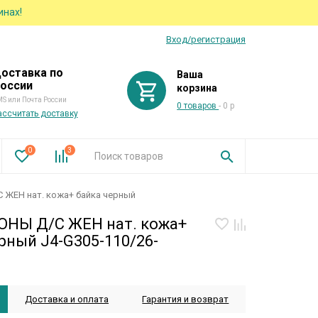
инах!
Вход/регистрация
оставка по
Ваша
оссии
корзина
S или Почта России
0 товаров
- 0 р
ассчитать доставку
0
3
ЖЕН нат. кожа+ байка черный
НЫ Д/С ЖЕН нат. кожа+
рный J4-G305-110/26-
Доставка и оплата
Гарантия и возврат