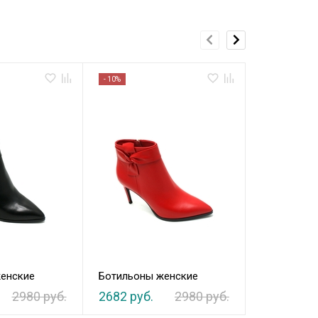
- 10%
- 10%
енские
Ботильоны женские
Ботильоны
2980 руб.
2682 руб.
2980 руб.
1782 руб.