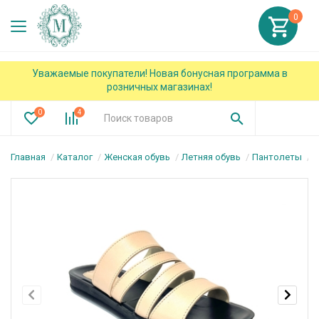
0
Уважаемые покупатели! Новая бонусная программа в
розничных магазинах!
0
4
Главная
Каталог
Женская обувь
Летняя обувь
Пантолеты
П