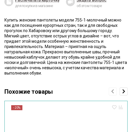
Распечатать карточку
Задать вопрос
для покупки в магазине
об этом товаре
Купить женские пантолеты модели 755-1-молочный можно
как для посещения курортных стран, так и для свободных
прогулок по Хабаровску или другому большому городу.
Мягкий цвет, отсутствие острых углов в дизайне – вот, что
придает этой модели особенную женственность и
привлекательность. Материал – приятная на ощупь
натуральная кожа. Прекрасно выполненные швы, прочный
невысокий каблучок делают эту обувь крайне удобной для
носки и долговечной. Цена на женские пантолеты 755-1 цвета
«молочный» очень невысока, с учетом качества материала и
выполнения обуви.
Похожие товары
- 20%