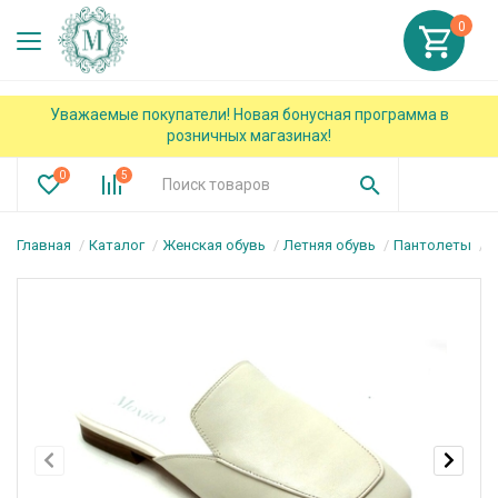
0
Уважаемые покупатели! Новая бонусная программа в
розничных магазинах!
0
5
Главная
Каталог
Женская обувь
Летняя обувь
Пантолеты
П