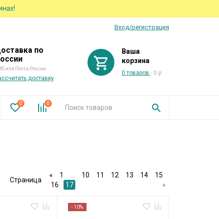
инах!
Вход/регистрация
оставка по
Ваша
оссии
корзина
S или Почта России
0 товаров
- 0 р
ассчитать доставку
0
0
«
1
...
10
11
12
13
14
15
Страница
16
17
»
- 10%