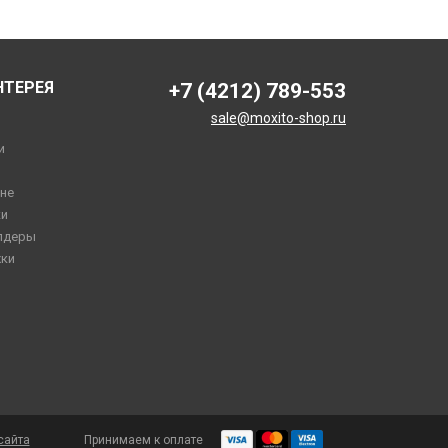
НТЕРЕЯ
+7 (4212) 789-553
sale@moxito-shop.ru
и
не
и
лдеры
ки
сайта
Принимаем к оплате