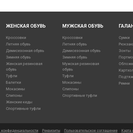
ЖЕНСКАЯ ОБУВЬ
МУЖСКАЯ ОБУВЬ
ГАЛА
Кроссовки
Кроссовки
Сумки
Летняя обувь
Летняя обувь
Рюкзак
Демисезонная обувь
Демисезонная обувь
Зонты
Зимняя обувь
Зимняя обувь
Портмо
Женская резиновая
Мужская резиновая
Обложк
обувь
обувь
Картхо
Туфли
Туфли
Подтяж
Балетки
Мокасины
Ремни
Мокасины
Слипоны
Слипоны
Спортивные туфли
Женские кеды
Спортивные туфли
а конфиденциальности
Реквизиты
Пользовательское соглашение
Карта 