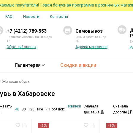
аемые покупатели! Новая бонусная программа в розничных магаз
FAQ
Новости
Контакты
Д
+7 (4212) 789-553
Самовывоз
Р
Принимаем звонки Пн-Пт с 9 до
Режим работы с 10 до
17
20
EM
Обратный звонок
Адреса магазинов
Р
Галантерея
Скидки и акции
Женская обувь
увь в Хабаровске
казать
Новинки
Сначала
Сначала
•
Порядок:
40
80
120
все
:
дешёвые
дорогие
- 20%
- 10%