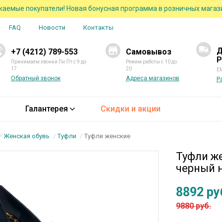
аемые покупатели! Новая бонусная программа в розничных магаз
FAQ
Новости
Контакты
Д
+7 (4212) 789-553
Самовывоз
Р
Принимаем звонки Пн-Пт с 9 до
Режим работы с 10 до
17
20
EM
Обратный звонок
Адреса магазинов
Р
Галантерея
Скидки и акции
Женская обувь
Туфли
Туфли женские
Туфли ж
черный н
8892 ру
9880 руб.