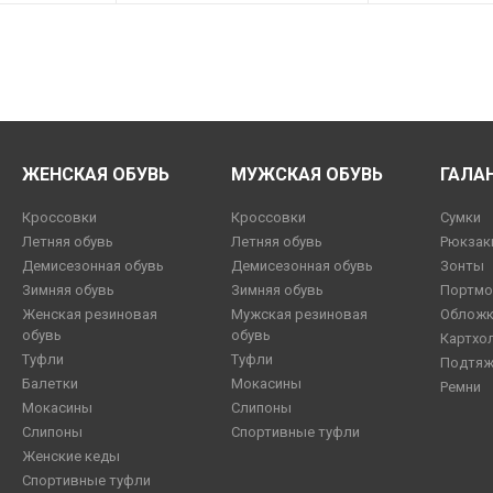
ЖЕНСКАЯ ОБУВЬ
МУЖСКАЯ ОБУВЬ
ГАЛА
Кроссовки
Кроссовки
Сумки
Летняя обувь
Летняя обувь
Рюкзак
Демисезонная обувь
Демисезонная обувь
Зонты
Зимняя обувь
Зимняя обувь
Портмо
Женская резиновая
Мужская резиновая
Обложк
обувь
обувь
Картхо
Туфли
Туфли
Подтяж
Балетки
Мокасины
Ремни
Мокасины
Слипоны
Слипоны
Спортивные туфли
Женские кеды
Спортивные туфли