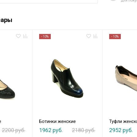
для поку
вары
- 10%
- 10%
е
Ботинки женские
Туфли женск
2200 руб.
1962 руб.
2180 руб.
2952 руб.