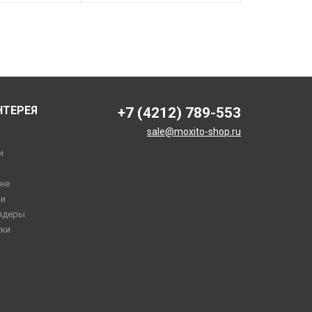
НТЕРЕЯ
+7 (4212) 789-553
sale@moxito-shop.ru
и
не
и
лдеры
ки