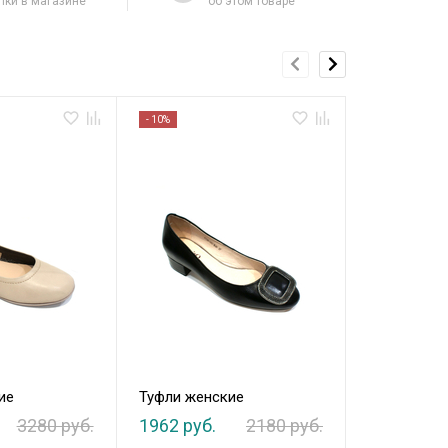
пки в магазине
об этом товаре
- 10%
- 10%
ие
Туфли женские
Туфли жен
3280 руб.
1962 руб.
2180 руб.
2952 руб.