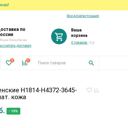
инах!
Вход/регистрация
оставка по
Ваша
оссии
корзина
S или Почта России
0 товаров
- 0 р
ассчитать доставку
0
2
енские H1814-H4372-3645-
ат. кожа
б.
- 10%