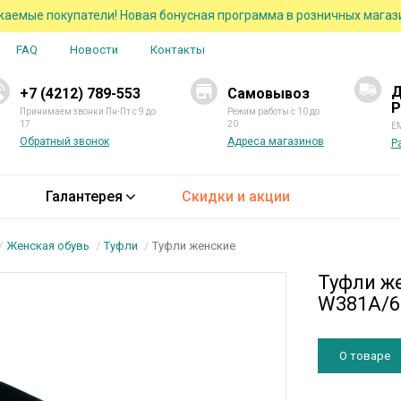
аемые покупатели! Новая бонусная программа в розничных магаз
FAQ
Новости
Контакты
Д
+7 (4212) 789-553
Самовывоз
Р
Принимаем звонки Пн-Пт с 9 до
Режим работы с 10 до
17
20
EM
Обратный звонок
Адреса магазинов
Р
Галантерея
Скидки и акции
Женская обувь
Туфли
Туфли женские
Туфли же
W381A/6-
О товаре