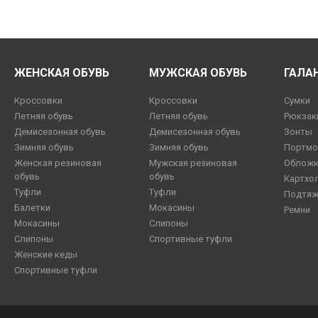
ЖЕНСКАЯ ОБУВЬ
МУЖСКАЯ ОБУВЬ
ГАЛА
Кроссовки
Кроссовки
Сумки
Летняя обувь
Летняя обувь
Рюкзак
Демисезонная обувь
Демисезонная обувь
Зонты
Зимняя обувь
Зимняя обувь
Портмо
Женская резиновая
Мужская резиновая
Обложк
обувь
обувь
Картхо
Туфли
Туфли
Подтяж
Балетки
Мокасины
Ремни
Мокасины
Слипоны
Слипоны
Спортивные туфли
Женские кеды
Спортивные туфли