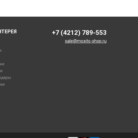
НТЕРЕЯ
+7 (4212) 789-553
sale@moxito-shop.ru
и
не
и
лдеры
ки