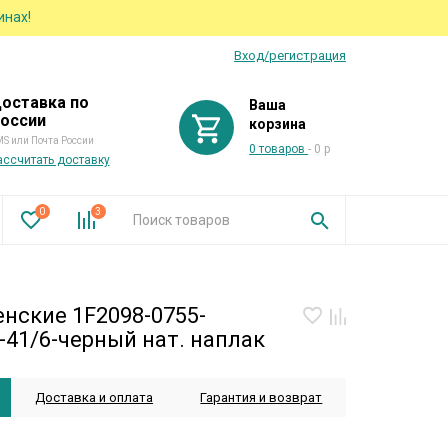
инах!
Вход/регистрация
оставка по
Ваша
оссии
корзина
S или Почта России
0 товаров
- 0 р
ассчитать доставку
0
3
нские 1F2098-0755-
41/6-черный нат. наплак
Доставка и оплата
Гарантия и возврат