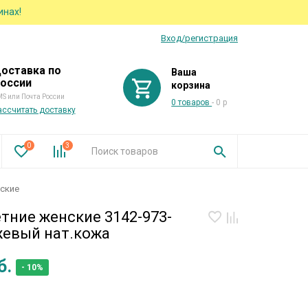
инах!
Вход/регистрация
оставка по
Ваша
оссии
корзина
S или Почта России
0 товаров
- 0 р
ассчитать доставку
0
3
нские
тние женские 3142-973-
жевый нат.кожа
б.
- 10%