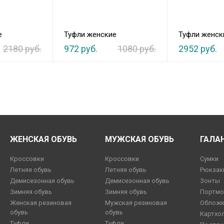
е
Туфли женские
Туфли женск
2180 руб.
972 руб.
1080 руб.
2952 руб.
ЖЕНСКАЯ ОБУВЬ
МУЖСКАЯ ОБУВЬ
ГАЛА
Кроссовки
Кроссовки
Сумки
Летняя обувь
Летняя обувь
Рюкзак
Демисезонная обувь
Демисезонная обувь
Зонты
Зимняя обувь
Зимняя обувь
Портмо
Женская резиновая
Мужская резиновая
Обложк
обувь
обувь
Картхо
Туфли
Туфли