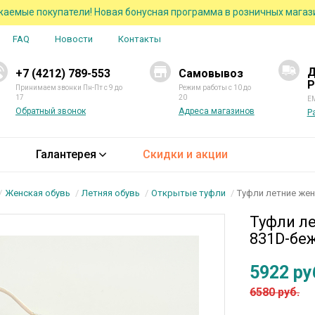
аемые покупатели! Новая бонусная программа в розничных магаз
FAQ
Новости
Контакты
Д
+7 (4212) 789-553
Самовывоз
Р
Принимаем звонки Пн-Пт с 9 до
Режим работы с 10 до
17
20
EM
Обратный звонок
Адреса магазинов
Р
Галантерея
Скидки и акции
Женская обувь
Летняя обувь
Открытые туфли
Туфли летние же
Туфли ле
831D-бе
5922 ру
6580 руб.