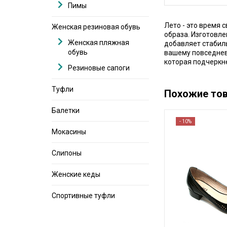
Пимы
Лето - это время 
Женская резиновая обувь
образа. Изготовле
Женская пляжная
добавляет стабиль
обувь
вашему повседнев
которая подчеркне
Резиновые сапоги
Туфли
Похожие то
Балетки
- 10%
Мокасины
Слипоны
Женские кеды
Спортивные туфли