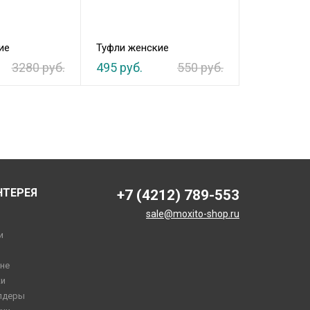
ие
Туфли женские
Туфли женс
3280 руб.
495 руб.
550 руб.
4932 руб.
НТЕРЕЯ
+7 (4212) 789-553
sale@moxito-shop.ru
и
не
и
лдеры