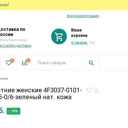
инах!
Вход/регистрация
оставка по
Ваша
оссии
корзина
S или Почта России
0 товаров
- 0 р
ассчитать доставку
0
4
нские
тние женские 4F3037-0101-
-0/6-зеленый нат. кожа
б.
- 10%