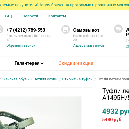
аемые покупатели! Новая бонусная программа в розничных магаз
FAQ
Новости
Контакты
Д
+7 (4212) 789-553
Самовывоз
Р
Принимаем звонки Пн-Пт с 9 до
Режим работы с 10 до
17
20
EM
Обратный звонок
Адреса магазинов
Р
Галантерея
Скидки и акции
Женская обувь
Летняя обувь
Открытые туфли
Туфли летние же
Туфли ле
A1495H/5
4932 ру
5480 руб.