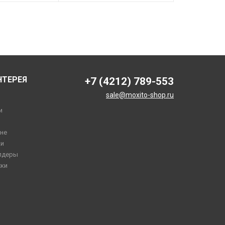
НТЕРЕЯ
+7 (4212) 789-553
sale@moxito-shop.ru
и
не
и
лдеры
ки