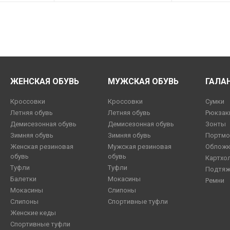
ЖЕНСКАЯ ОБУВЬ
МУЖСКАЯ ОБУВЬ
ГАЛА
Кроссовки
Кроссовки
Сумки
Летняя обувь
Летняя обувь
Рюкзак
Демисезонная обувь
Демисезонная обувь
Зонты
Зимняя обувь
Зимняя обувь
Портмо
Женская резиновая
Мужская резиновая
Обложк
обувь
обувь
Картхо
Туфли
Туфли
Подтяж
Балетки
Мокасины
Ремни
Мокасины
Слипоны
Слипоны
Спортивные туфли
Женские кеды
Спортивные туфли