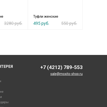
ие
Туфли женские
Туфли женс
3280 руб.
495 руб.
550 руб.
4932 руб.
НТЕРЕЯ
+7 (4212) 789-553
sale@moxito-shop.ru
и
не
и
лдеры