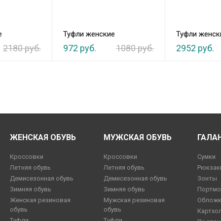
е
Туфли женские
Туфли женск
2180 руб.
972 руб.
1080 руб.
2952 руб.
ЖЕНСКАЯ ОБУВЬ
МУЖСКАЯ ОБУВЬ
ГАЛА
Кроссовки
Кроссовки
Сумки
Летняя обувь
Летняя обувь
Рюкзак
Демисезонная обувь
Демисезонная обувь
Зонты
Зимняя обувь
Зимняя обувь
Портмо
Женская резиновая
Мужская резиновая
Обложк
обувь
обувь
Картхо
Туфли
Туфли