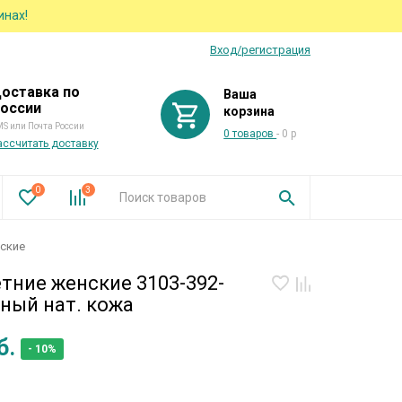
инах!
Вход/регистрация
оставка по
Ваша
оссии
корзина
S или Почта России
0 товаров
- 0 р
ассчитать доставку
0
3
нские
тние женские 3103-392-
ный нат. кожа
б.
- 10%