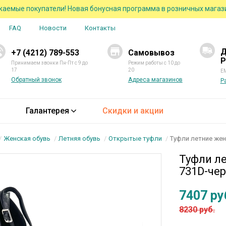
аемые покупатели! Новая бонусная программа в розничных магаз
FAQ
Новости
Контакты
Д
+7 (4212) 789-553
Самовывоз
Р
Принимаем звонки Пн-Пт с 9 до
Режим работы с 10 до
17
20
EM
Обратный звонок
Адреса магазинов
Р
Галантерея
Скидки и акции
Женская обувь
Летняя обувь
Открытые туфли
Туфли летние же
Туфли ле
731D-чер
7407 ру
8230 руб.